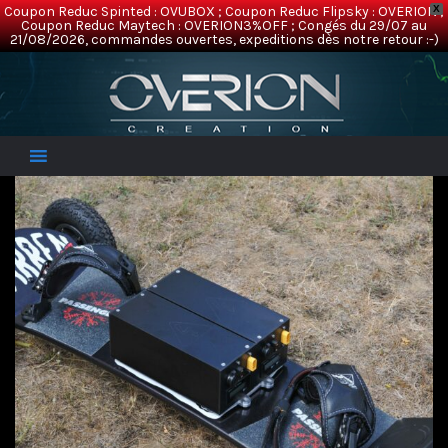
Coupon Reduc Spinted : OVUBOX ; Coupon Reduc Flipsky : OVERION ;
X
Coupon Reduc Maytech : OVERION3%OFF ; Congés du 29/07 au
21/08/2026, commandes ouvertes, expeditions dès notre retour :-)
Overion
Electric Mountainboards