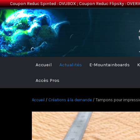
Coupon Reduc Spinted : OVUBOX ; Coupon Reduc Flipsky : OVERI
Overion
Electric Mountainboards
Accueil
Actualités
E-Mountainboards
K
Accès Pros
Accueil
/
Créations à la demande
/ Tampons pour impression