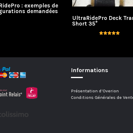
RidePro : exemples de
gurations demandées
UltraRidePro Deck Tr
Short 35°
Note
5.00
sur 5
Informations
Présentation d’Overion
Conditions Générales de Vent