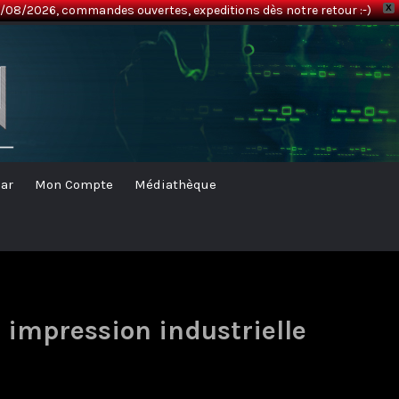
08/2026, commandes ouvertes, expeditions dès notre retour :-)
X
ar
Mon Compte
Médiathèque
impression industrielle