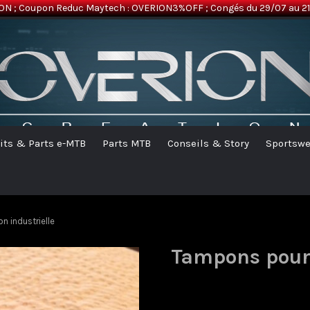
ON ; Coupon Reduc Maytech : OVERION3%OFF ; Congés du 29/07 au 21/
its & Parts e-MTB
Parts MTB
Conseils & Story
Sportswe
 industrielle
Tampons pour 