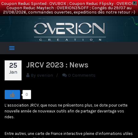
Coupon Reduc Spinted : OVUBOX ; Coupon Reduc Flipsky : OVERION ;
X
Coupon Reduc Maytech : OVERION3%OFF ; Congés du 29/07 au
21/08/2026, commandes ouvertes, expeditions dès notre retour :-)
Overion
Electric Mountainboards
JRCV 2023 : News
25
Jan
By
overion
/
0 Comments
0
L’association JRCV, que nous ne présentons plus, se dote pour cette
nouvelle année de nouveaux outils afin de partager davantage vos
rides.
Entre autres, une carte de France interactive pleine d’informations utiles