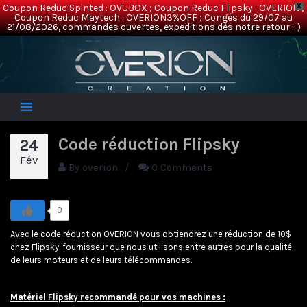
Coupon Reduc Spinted : OVUBOX ; Coupon Reduc Flipsky : OVERION ;
X
Coupon Reduc Maytech : OVERION3%OFF ; Congés du 29/07 au
21/08/2026, commandes ouvertes, expeditions dès notre retour :-)
Overion
Electric Mountainboards
Code réduction Flipsky
24
Fév
By
overion
/
0 Comments
0
Avec le code réduction OVERION vous obtiendrez une réduction de 10$
chez Flipsky, fournisseur que nous utilisons entre autres pour la qualité
de leurs moteurs et de leurs télécommandes.
Matériel Flipsky recommandé pour vos machines :