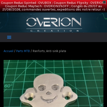
Coupon Reduc Spinted : OVUBOX ; Coupon Reduc Flipsky : OVERION ;
X
Coupon Reduc Maytech : OVERION3%OFF ; Congés du 29/07 au
21/08/2026, commandes ouvertes, expeditions dès notre retour :-)
Overion
Electric Mountainboards
Accueil
/
Parts MTB
/ Renforts, Anti-sink plate