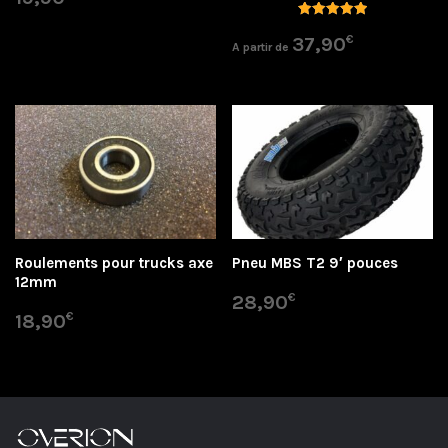
Note
€
5.00
37,90
A partir de
sur 5
Roulements pour trucks axe
Pneu MBS T2 9′ pouces
12mm
€
28,90
€
18,90