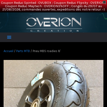
Coupon Reduc Spinted : OVUBOX ; Coupon Reduc Flipsky : OVERION ;
X
Coupon Reduc Maytech : OVERION3%OFF ; Congés du 29/07 au
21/08/2026, commandes ouvertes, expeditions dès notre retour :-)
Overion
Electric Mountainboards
Accueil
/
Parts MTB
/ Pneu MBS roadies 8′