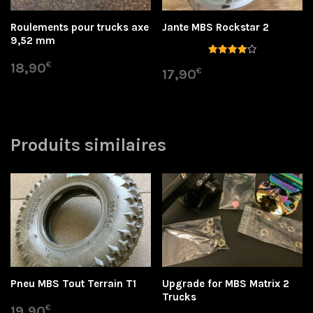
Roulements pour trucks axe
Jante MBS Rockstar 2
9,52 mm
Note
€
18,90
€
4.00
17,90
sur 5
Produits similaires
Pneu MBS Tout Terrain T1
Upgrade for MBS Matrix 2
Trucks
€
19,90