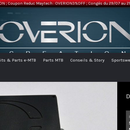
ON ; Coupon Reduc Maytech : OVERION3%OFF ; Congés du 29/07 au 21/
its & Parts e-MTB
Parts MTB
Conseils & Story
Sportswe
D