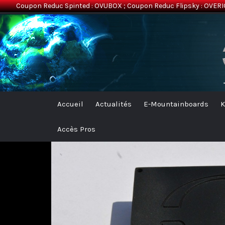
Coupon Reduc Spinted : OVUBOX ; Coupon Reduc Flipsky : OVERI
Overion
Electric Mountainboards
Accueil
Actualités
E-Mountainboards
K
Accès Pros