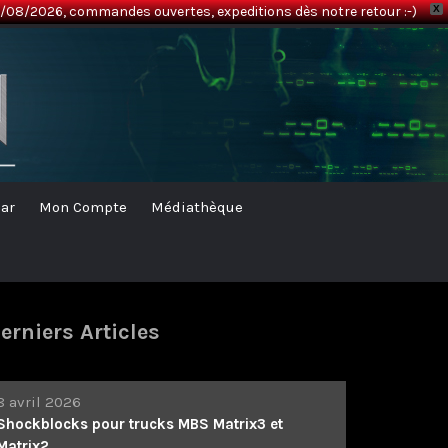
08/2026, commandes ouvertes, expeditions dès notre retour :-)
X
ar
Mon Compte
Médiathèque
erniers Articles
8 avril 2026
Shockblocks pour trucks MBS Matrix3 et
Matrix2