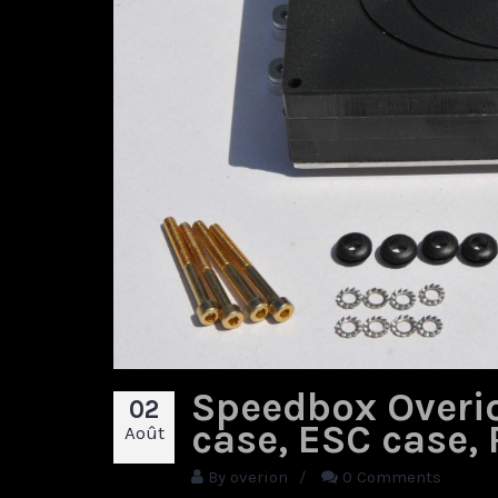
Speedbox Overi
02
case, ESC case, 
Août
By
overion
/
0 Comments