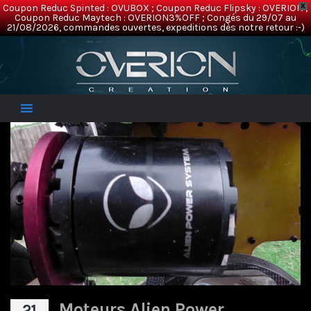
Coupon Reduc Spinted : OVUBOX ; Coupon Reduc Flipsky : OVERION ;
X
Coupon Reduc Maytech : OVERION3%OFF ; Congés du 29/07 au
21/08/2026, commandes ouvertes, expeditions dès notre retour :-)
Overion
Electric Mountainboards
Moteurs Alien Power
21