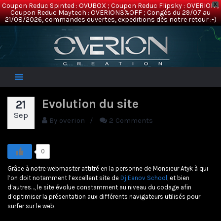
Coupon Reduc Spinted : OVUBOX ; Coupon Reduc Flipsky : OVERION ;
X
Coupon Reduc Maytech : OVERION3%OFF ; Congés du 29/07 au
21/08/2026, commandes ouvertes, expeditions dès notre retour :-)
Overion
Electric Mountainboards
Evolution du site
21
Sep
By
overion
/
2 Comments
0
Grâce à notre webmaster attitré en la personne de Monsieur Atyk à qui
l’on doit notamment l’excellent site de
Dj Eanov School
, et bien
d’autres…, le site évolue constamment au niveau du codage afin
d’optimiser la présentation aux différents navigateurs utilisés pour
surfer sur le web.