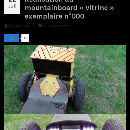
Juil
mountainboard « vitrine »
exemplaire n°000
By
overion
/
0 Comments
0